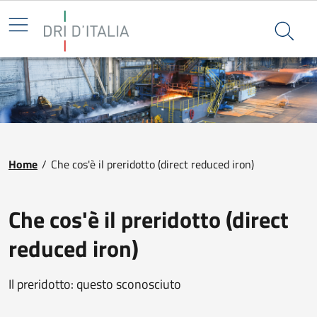
Salta al contenuto principale
DRI
Cerca n
Briciole di pane
Home
/
Che cos'è il preridotto (direct reduced iron)
Che cos'è il preridotto (direct
reduced iron)
Il preridotto: questo sconosciuto